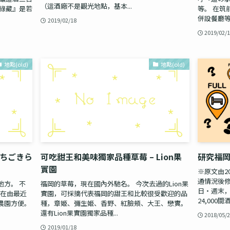
（這酒廠不是觀光地點，基本...
元祿藏』是若
等。 在筑前
併設餐廳等
2019/02/18
2019/02/
地點(old)
地點(old)
いちごきら
可吃甜王和美味獨家品種草莓 – Lion果
研究福
實園
※原文由2
通情況後修
方。 不
福岡的草莓，現在國內外馳名。 今次去過的Lion果
日・週末，
園在由最近
實園，可採摘代表福岡的甜王和比較很受歡迎的品
24,000
農園方便。
種，章姫、彌生姫、香野、紅臉頰、大王、戀實。
還有Lion果實園獨家品種...
2018/05/
2019/01/18