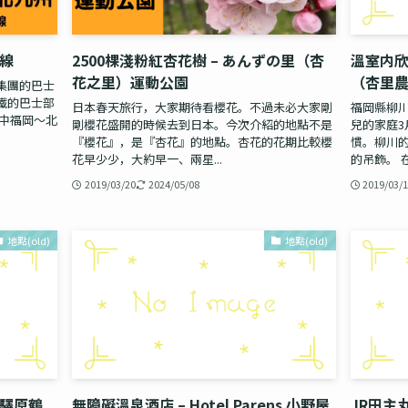
路線
2500棵淺粉紅杏花樹 – あんずの里（杏
溫室内欣
花之里）運動公園
（杏里
集團的巴士
鐵的巴士部
日本春天旅行，大家期待看櫻花。不過未必大家剛
福岡縣柳川
其中福岡〜北
剛櫻花盛開的時候去到日本。今次介紹的地點不是
兒的家庭
『櫻花』，是『杏花』的地點。杏花的花期比較櫻
慣。柳川的
花早少少，大約早一、兩星...
的吊飾。 在
2019/03/20
2024/05/08
2019/03/
地點(old)
地點(old)
之驛原鶴
無障礙溫泉酒店 – Hotel Parens 小野屋
JR田主