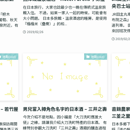
央巴士
在日本旅行，大家也諗最少也一晚在傳統式溫泉旅
館入住。 不過，如果一家人一起的時候，可能會有
『杷木
JR田主丸
大小問題。 日本多旅館・溫泉酒店的睡房，是使用
葡萄、秋天
布院之森
『榻榻米（疊蓆）』的和...
溫泉附近，有
速列車。 
來回班次停車
2019/02/26
2019/02/
地點(old)
地點(old)
– 若竹屋
男兒當入樽角色名字的日本酒 – 三井之壽
直銷農家新
三並之
今次介紹不是地點，因小編是『大刀洗町應援大
使』之緣，請讓我介紹大刀洗町特產的日本酒。 有
緣探訪兩間
日本多郷
緣特別參觀大刀洗町『三井之壽』酒廠的釀造過程
丸釀造酒三百
呼『道の