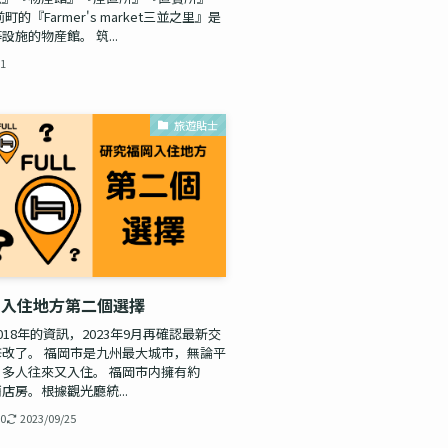
町的『Farmer's market三並之里』是
設施的物産館。 筑...
11
旅遊貼士
岡入住地方第二個選擇
018年的資訊，2023年9月再確認最新交
改了。 福岡市是九州最大城市，無論平
多人往來又入住。 福岡市内擁有約
間酒店房。根據觀光廳統...
20
2023/09/25