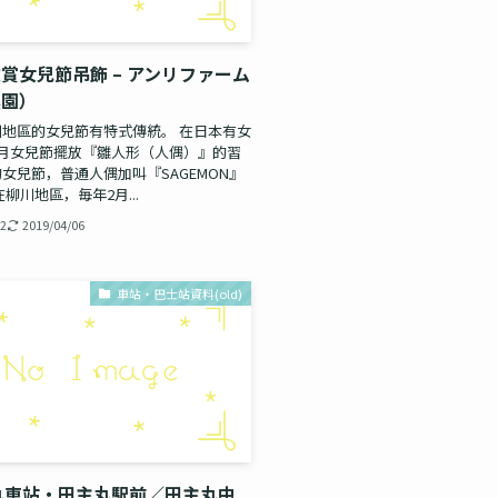
賞女兒節吊飾 – アンリファーム
農園）
地區的女兒節有特式傳統。 在日本有女
3月女兒節擺放『雛人形（人偶）』的習
女兒節，普通人偶加叫『SAGEMON』
柳川地區，毎年2月...
12
2019/04/06
車站・巴士站資料(old)
丸車站・田主丸駅前／田主丸中