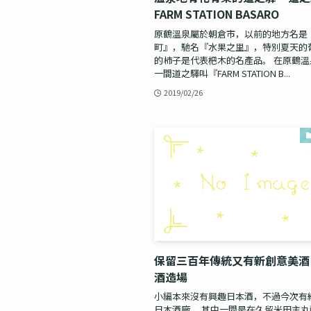
FARM STATION BASARO
原鶴溫泉屬於朝倉市，以前的地方名是
町』，馳名『水果之里』，特別夏天的
的柿子是代表杷木的名產品。 在原鶴
一間道之驛叫『FARM STATION B...
2019/02/26
保留三百年傳統又有新創意美酒 
酒造場
小編本來沒有興趣日本酒，不過今次有
日本酒廠。 其中一間是在久留米田主