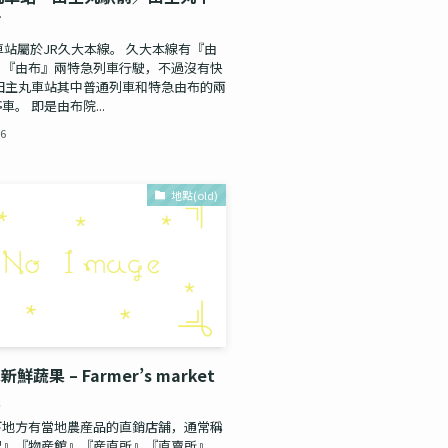
站
車站屬於JR久大本線。 久大本線有『由
』『由布』兩特急列車行駛，不過沒有快
田主丸車站其中普通列車和特急由布的兩
。 即是由布院...
26
地點(old)
鮮蔬果 – Farmer’s market
里
下地方有當地農産品的直銷店舗，通常稱
駅』『物産館』『産直所』『直賣所』