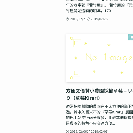
年的老字號『若竹屋』。 若竹屋的『
竹屋開始造酒的明年，170...
2019/02/21
2019/02/26
方便又優質小農園採摘草莓 – 
り（草莓Kirari）
通常採摘體驗的農園在不太方便的鄉下地
過，其中久留米市的『草莓Kirari』農
的巴士站步行兩分鐘多，比較其他採摘
這農園的特色不只交通方便...
2019/02/06
2019/02/07