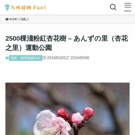
menu
HOME
地點
2500棵淺粉紅杏花樹 – あんずの里（杏花
之里）運動公園
2019/03/20
2024/05/08
地點
福津超級Fan!