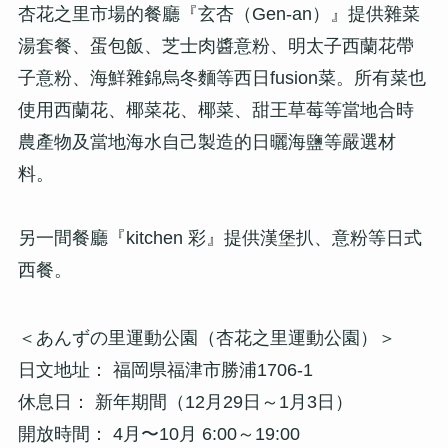
杏花之里市場的餐廳『玄杏（Gen-an）』提供雜菜
湯套餐、蛋包飯、芝士肉醬意粉、明太子西蘭花帶
子意粉、海鮮雜錦烏冬麵等西日fusion菜。所有菜也
使用西蘭花、椰菜花、椰菜、甜王草莓等當地合時
農產物及當地海水自己製造的日曬海鹽等嚴選材
料。
另一間餐廳『kitchen 彩』提供漢堡扒、意粉等日式
西餐。
＜あんずの里運動公園（杏花之里運動公園）＞
日文地址： 福岡県福津市勝浦1706-1
休息日： 新年期間（12月29日～1月3日）
開放時間： 4月〜10月 6:00～19:00