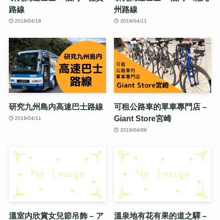
路線
州路線
2019/04/18
2019/04/11
研究九州島内高速巴士路線
可租公路車的單車專門店 –
Giant Store宮崎
2019/04/11
2019/04/06
溫室内欣賞女兒節吊飾 – ア
溫泉地有花有果的道之驛 –