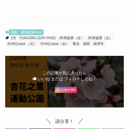
地點
福津超級Fan!
3月
FUKUOKA 1DAY PASS
JR周遊票（全）
JR周遊票（北）
SUNQ pass （北）
SUNQ pass（全）
看花
福岡
福津市
この記事が気に入ったら
いいね または フォローしてね！
Follow Me
請分享！