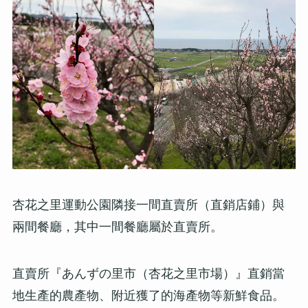
杏花之里運動公園隣接一間直賣所（直銷店鋪）與
兩間餐廳，其中一間餐廳屬於直賣所。
直賣所『あんずの里市（杏花之里市場）』直銷當
地生產的農產物、附近獲了的海產物等新鮮食品。