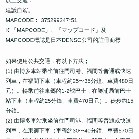
以上交通：
建議自駕。
MAPCODE： 375299247*51
※「MAPCODE」、「マップコード」及
MAPCODE標誌是日本DENSO公司的註冊商標
如果使用公共交通，有以下方法；
(1)
由博多車站乘坐前往門司港、福間等普通或快速
列車，在福間下車（車程約25〜35分鐘、車費480日
元）。轉乘前往東郷的1-2號巴士，在勝浦局前巴士
站下車（車程約25分鐘、車費470日元）。徒歩約15
分鐘。
(2)
由博多車站乘坐前往門司港、福間等普通或快速
列車，在東郷下車（車程約30〜40分鐘、車費570日