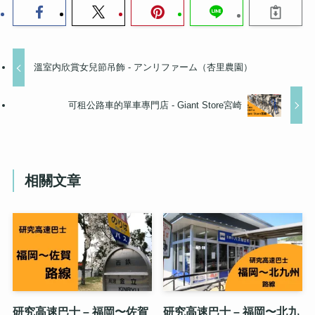
溫室内欣賞女兒節吊飾 - アンリファーム（杏里農園）
可租公路車的單車專門店 - Giant Store宮崎
相關文章
研究高速巴士 – 福岡〜佐賀
研究高速巴士 – 福岡〜北九