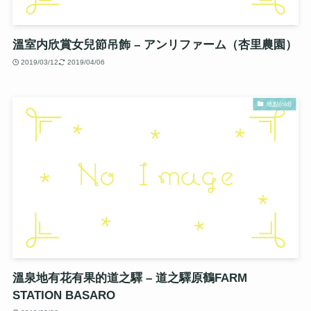
溫室内欣賞女兒節吊飾 – アンリファーム（杏里農園）
2019/03/12
2019/04/06
地點(old)
溫泉地有花有果的道之驛 – 道之驛原鶴FARM
STATION BASARO