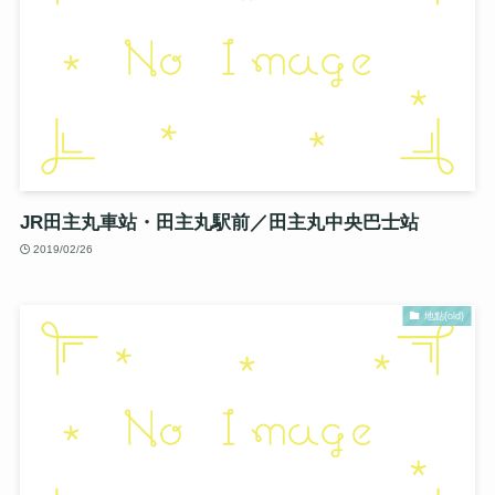
JR田主丸車站・田主丸駅前／田主丸中央巴士站
2019/02/26
地點(old)