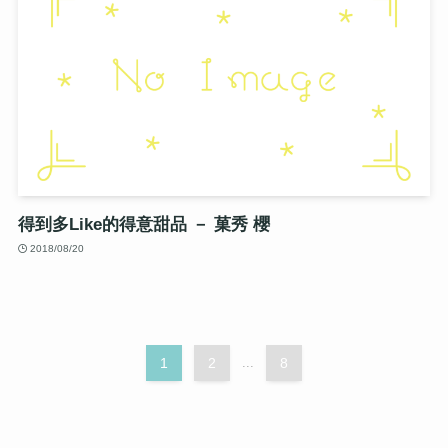
得到多Like的得意甜品 － 菓秀 櫻
2018/08/20
1
2
...
8