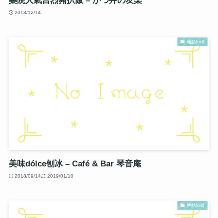
藥院人氣吉烈豬扒飯 – かつ丼の友楽
2018/12/14
地點(old)
美味dólce刨冰 – Café & Bar 琴音庵
2018/09/14
2019/01/10
地點(old)