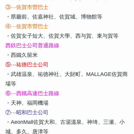
③⋯佐賀市營巴士
・県廳前、佐嘉神社、佐賀城、博物館等
④⋯佐賀市營巴士
・佐賀女子短大、佐賀大學、西与賀、東与賀等
西鉄巴士公司普通路線
・西鐵久留米
⑤⋯祐徳巴士公司
・武雄温泉、祐徳神社、大財町、MALLAGE佐賀商
場等
⑥⋯西鐵高速巴士路線
・天神、福岡機場
⑦⋯昭和巴士公司
・AeonMall佐賀大和、古湯溫泉、神埼、三瀬、小
城、多久、唐津等