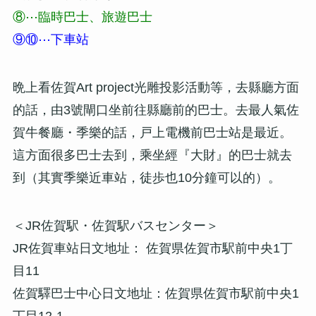
⑧⋯臨時巴士、旅遊巴士
⑨⑩⋯下車站
晩上看佐賀Art project光雕投影活動等，去縣廳方面
的話，由3號閘口坐前往縣廳前的巴士。去最人氣佐
賀牛餐廳・季樂的話，戸上電機前巴士站是最近。
這方面很多巴士去到，乘坐經『大財』的巴士就去
到（其實季樂近車站，徒歩也10分鐘可以的）。
＜JR佐賀駅・佐賀駅バスセンター＞
JR佐賀車站日文地址： 佐賀県佐賀市駅前中央1丁
目11
佐賀驛巴士中心日文地址：佐賀県佐賀市駅前中央1
丁目12-1