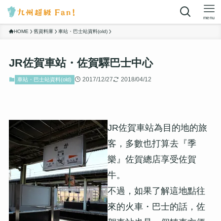
menu
HOME
舊資料庫
車站・巴士站資料(old)
JR佐賀車站・佐賀驛巴士中心
2017/12/27
2018/04/12
車站・巴士站資料(old)
JR佐賀車站為目的地的旅
客，多數也打算去『季
樂』佐賀總店享受佐賀
牛。
不過，如果了解這地點往
來的火車・巴士的話，佐