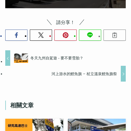
請分享！
冬天九州自駕遊 - 要不要雪胎？
河上游水的鯉魚旗 − 杖立溫泉鯉魚旗祭
相關文章