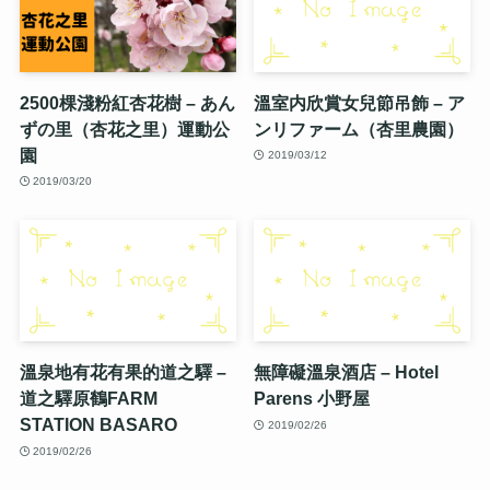
2500棵淺粉紅杏花樹 – あん
溫室内欣賞女兒節吊飾 – ア
ずの里（杏花之里）運動公
ンリファーム（杏里農園）
園
2019/03/12
2019/03/20
溫泉地有花有果的道之驛 –
無障礙溫泉酒店 – Hotel
道之驛原鶴FARM
Parens 小野屋
STATION BASARO
2019/02/26
2019/02/26