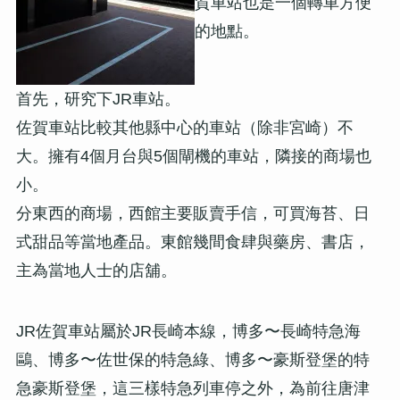
賀車站也是一個轉車方便
的地點。
首先，研究下JR車站。
佐賀車站比較其他縣中心的車站（除非宮崎）不
大。擁有4個月台與5個閘機的車站，隣接的商場也
小。
分東西的商場，西館主要販賣手信，可買海苔、日
式甜品等當地產品。東館幾間食肆與藥房、書店，
主為當地人士的店舖。
JR佐賀車站屬於JR長崎本線，博多〜長崎特急海
鷗、博多〜佐世保的特急綠、博多〜豪斯登堡的特
急豪斯登堡，這三樣特急列車停之外，為前往唐津