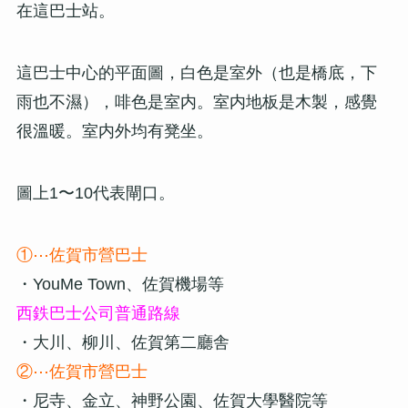
在這巴士站。
這巴士中心的平面圖，白色是室外（也是橋底，下
雨也不濕），啡色是室内。室内地板是木製，感覺
很溫暖。室内外均有凳坐。
圖上1〜10代表閘口。
①⋯佐賀市營巴士
・YouMe Town、佐賀機場等
西鉄巴士公司普通路線
・大川、柳川、佐賀第二廳舎
②⋯佐賀市營巴士
・尼寺、金立、神野公園、佐賀大學醫院等