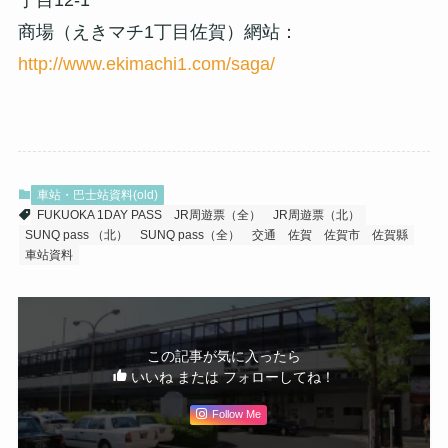
商場（えきマチ1丁目佐賀）網站：
http://www.ekimachi1.com/saga/
車站・巴士站資料(old)
FUKUOKA 1DAY PASS
JR周遊票（全）
JR周遊票（北）
SUNQ pass （北）
SUNQ pass（全）
交通
佐賀
佐賀市
佐賀縣
車站資料
この記事が気に入ったら
いいね または フォローしてね！
Follow Me