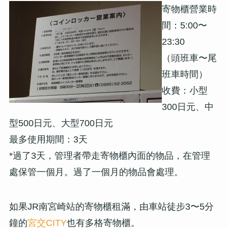
寄物櫃營業時
間：5:00〜
23:30
（頭班車〜尾
班車時間）
收費：小型
300日元、中
型500日元、大型700日元
最多使用期間：3天
*過了3天，管理者帶走寄物櫃內面的物品，在管理
處保管一個月。過了一個月的物品會處理。
如果JR南宮崎站的寄物櫃租滿，由車站徒步3〜5分
鐘的
宮交CITY
也有多格寄物櫃。