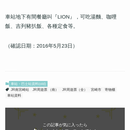
車站地下有間餐廳叫『LION』，可吃湯麵、咖哩
飯、吉列豬扒飯、各種定食等。
（確認日期：2016年5月23日）
車站・巴士站資料(old)
JR南宮崎站
JR周遊票 （南）
JR周遊票（全）
宮崎市
寄物櫃
車站資料
この記事が気に入ったら