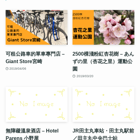
可租公路車的單車專門店 –
2500棵淺粉紅杏花樹 – あん
Giant Store宮崎
ずの里（杏花之里）運動公
園
2019/04/06
2019/03/20
無障礙溫泉酒店 – Hotel
JR田主丸車站・田主丸駅前
Parens 小野屋
／田主丸中央巴士站