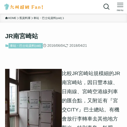
menu
HOME
舊資料庫
車站・巴士站資料(old)
JR南宮崎站
2016/06/04
2018/04/21
車站・巴士站資料(old)
比較JR宮崎站規模細的JR
南宮崎站，因日豐本線、
日南線、宮崎空港線列車
的匯合點，又附近有『宮
交CITY』巴士總站。有機
會放行李轉車去其他地方