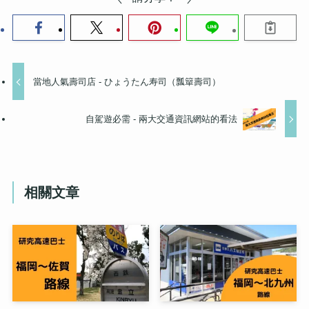
當地人氣壽司店 - ひょうたん寿司（瓢簞壽司）
自駕遊必需 - 兩大交通資訊網站的看法
相關文章