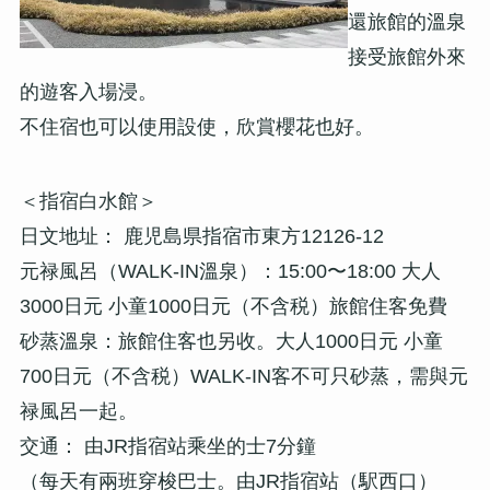
還旅館的溫泉
接受旅館外來
的遊客入場浸。
不住宿也可以使用設使，欣賞櫻花也好。
＜指宿白水館＞
日文地址： 鹿児島県指宿市東方12126-12
元禄風呂（WALK-IN溫泉）：15:00〜18:00 大人
3000日元 小童1000日元（不含税）旅館住客免費
砂蒸溫泉：旅館住客也另收。大人1000日元 小童
700日元（不含税）WALK-IN客不可只砂蒸，需與元
禄風呂一起。
交通： 由JR指宿站乘坐的士7分鐘
（每天有兩班穿梭巴士。由JR指宿站（駅西口）