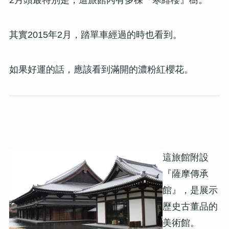
其實2015年2月，踏單車經過的時也看到。
如果好運的話，應該看到滿開的濃粉紅櫻花。
這旅館附設
『薩摩傳承
館』，是展示
歷史古董品的
美術館。