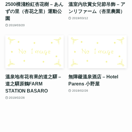
2500棵淺粉紅杏花樹 – あん
溫室内欣賞女兒節吊飾 – ア
ずの里（杏花之里）運動公
ンリファーム（杏里農園）
園
2019/03/12
2019/03/20
溫泉地有花有果的道之驛 –
無障礙溫泉酒店 – Hotel
道之驛原鶴FARM
Parens 小野屋
STATION BASARO
2019/02/26
2019/02/26