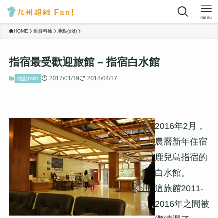
menu
HOME
舊資料庫
地點(old)
指宿最受歡迎旅館 – 指宿白水館
2017/01/19
2018/04/17
地點(old)
2016年2月，
農曆新年住宿
鹿兒島指宿的
白水館。
這旅館2011-
2016年之間被