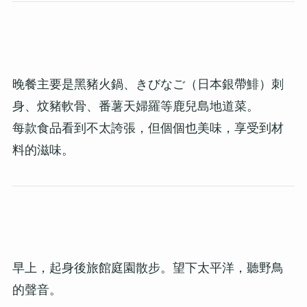
晚餐主要是黑豬火鍋、きびなご（日本銀帶鯡）刺
身、炆豬軟骨、番薯天婦羅等鹿兒島地道菜。
每款食品看到不太誇張，但個個也美味，享受到材
料的滋味。
早上，起身後旅館庭園散步。望下太平洋，聽野鳥
的聲音。