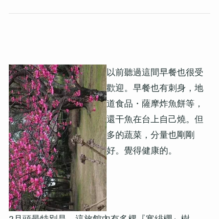
以前聽過這間早餐也很受
歡迎。早餐也有刺身，地
道食品・薩摩炸魚餅等，
還干魚在台上自己燒。但
多的蔬菜，分量也剛剛
好。覺得健康的。
2月頭最特別是，這旅館內有多棵『寒緋櫻』樹。