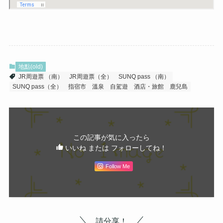
地點(old)
JR周遊票 （南）
JR周遊票（全）
SUNQ pass （南）
SUNQ pass（全）
指宿市
溫泉
自駕遊
酒店・旅館
鹿兒島
この記事が気に入ったら
いいね または フォローしてね！
Follow Me
請分享！