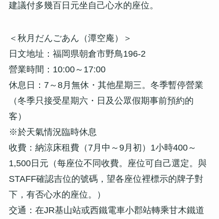
建議付多幾百日元坐自己心水的座位。
＜秋月だんごあん（潭空庵）＞
日文地址：福岡県朝倉市野鳥196-2
營業時間：10:00～17:00
休息日：7～8月無休・其他星期三。冬季暫停營業
（冬季只接受星期六・日及公眾假期事前預約的
客）
※於天氣情況臨時休息
收費：納涼床租費（7月中～9月初）1小時400～
1,500日元（每座位不同收費。座位可自己選定。與
STAFF確認吉位的號碼，望各座位裡標示的牌子對
下，有否心水的座位。）
交通：在JR基山站或西鐵電車小郡站轉乘甘木鐵道