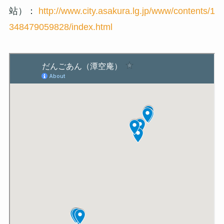
站）：
http://www.city.asakura.lg.jp/www/contents/1
348479059828/index.html