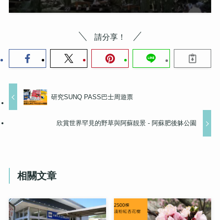
請分享！
研究SUNQ PASS巴士周遊票
欣賞世界罕見的野草與阿蘇靚景 - 阿蘇肥後躰公園
相關文章