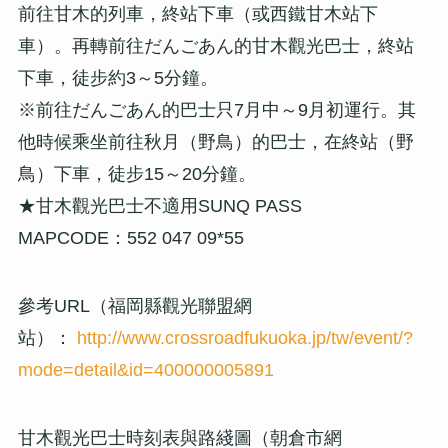
前往甘木的列車，終站下車（或西鐵甘木站下
車）。再轉前往だんごあん的甘木觀光巴士，終站
下車，徒步約3～5分鐘。
※前往だんごあん的巴士只7月中～9月初運行。其
他時候乘坐前往秋月（野鳥）的巴士，在終站（野
鳥）下車，徒步15～20分鐘。
★甘木觀光巴士不適用SUNQ PASS
MAPCODE：552 047 09*55
參考URL（福岡縣觀光聯盟網
站）：
http://www.crossroadfukuoka.jp/tw/event/?
mode=detail&id=400000005891
甘木觀光巴士時刻表與路綫圖（朝倉市網