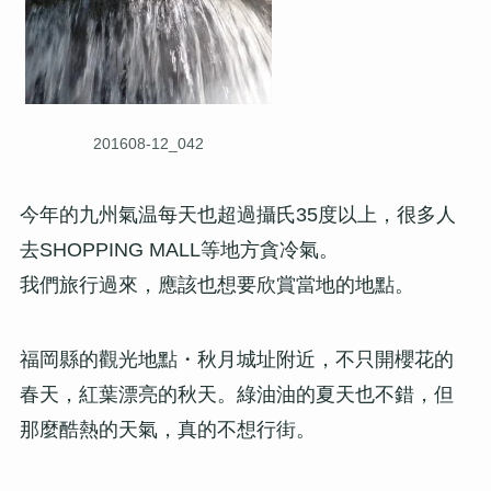
201608-12_042
今年的九州氣温每天也超過攝氏35度以上，很多人
去SHOPPING MALL等地方貪冷氣。
我們旅行過來，應該也想要欣賞當地的地點。
福岡縣的觀光地點・秋月城址附近，不只開櫻花的
春天，紅葉漂亮的秋天。綠油油的夏天也不錯，但
那麼酷熱的天氣，真的不想行街。