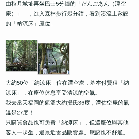
由秋月城址再坐巴士5分鐘的「だんごあん（潭空
庵）」 ，進入森林步行幾分鐘，看到溪流上敷設
的「納涼床」座位。
大約50位「納涼床」位在潭空庵，基本付費租「納
涼床」，在座位休息享受清涼的空氣。
我去當天福岡的氣溫大約攝氏36度，潭估空庵的氣
溫是27度！
只購買食品也可免費「納涼床」，但這座位與其他
客人一起坐，還最近食品販賣處。應該也不舒適。