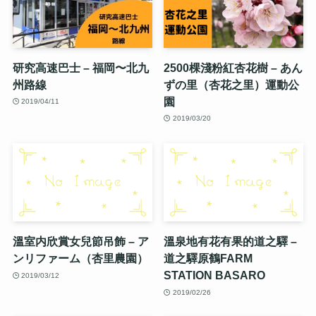
研究高速巴士 – 福岡〜北九
2500棵淺粉紅杏花樹 – あん
州路線
ずの里（杏花之里）運動公
園
2019/04/11
2019/03/20
溫室内欣賞女兒節吊飾 – ア
溫泉地有花有果的道之驛 –
ンリファーム（杏里農園）
道之驛原鶴FARM
STATION BASARO
2019/03/12
2019/02/26