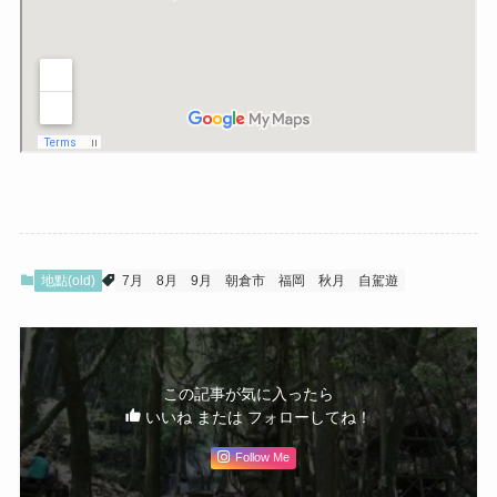
地點(old)
7月
8月
9月
朝倉市
福岡
秋月
自駕遊
この記事が気に入ったら
いいね または フォローしてね！
Follow Me