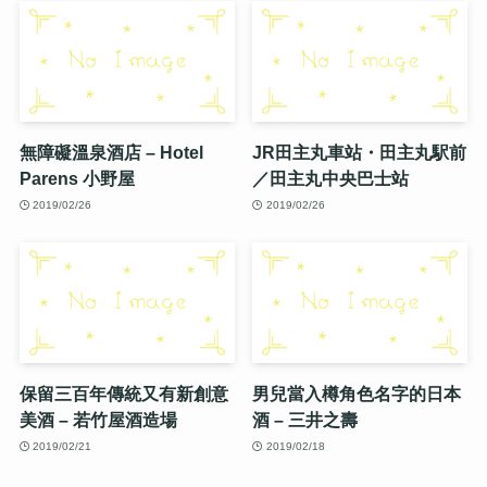
無障礙溫泉酒店 – Hotel
JR田主丸車站・田主丸駅前
Parens 小野屋
／田主丸中央巴士站
2019/02/26
2019/02/26
保留三百年傳統又有新創意
男兒當入樽角色名字的日本
美酒 – 若竹屋酒造場
酒 – 三井之壽
2019/02/21
2019/02/18