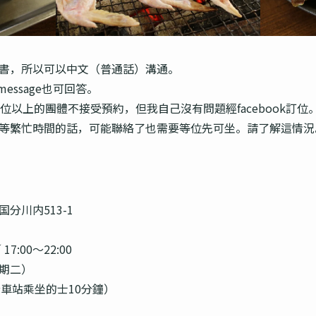
書，所以可以中文（普通話）溝通。
留message也可回答。
位以上的團體不接受預約，但我自己沒有問題經facebook訂
等繁忙時間的話，可能聯絡了也需要等位先可坐。請了解這情況
分川内513-1
17:00～22:00
期二）
車站乘坐的士10分鐘）
7