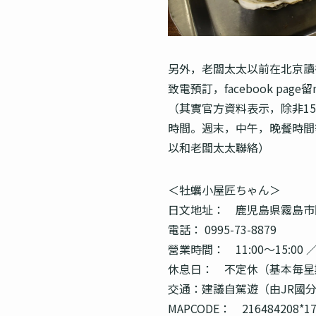
另外，老闆太太以前在北京讀
致電預訂，facebook page
（其實官方資料表示，除非15
時間。週末，中午，晚餐時間
以和老闆太太聯絡）
＜牡蠣小屋匠ちゃん＞
日文地址： 鹿児島県霧島市国
電話： 0995-73-8879
營業時間： 11:00～15:00 ／ 
休息日： 不定休（基本毎星
交通：建議自駕遊（由JR國分
MAPCODE： 216484208*1