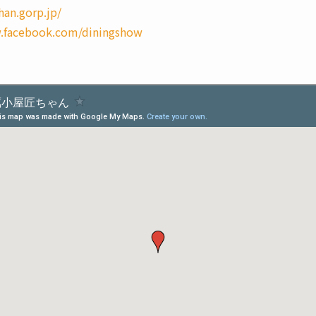
han.gorp.jp/
.facebook.com/diningshow