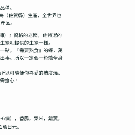
品種。
有明海（佐賀縣）生產，全世界也
別產品。
（生蠔大師）』資格的老闆，他特選的
生蠔吧提供的生蠔一樣。
一點。『需要熟食』的蠔，萬
出事。所以一定要一粒蠔全身
所以可隨便你喜愛的熟度燒。
需擔心！
～6個），香腸，粟米，雞翼，
1萬日元。