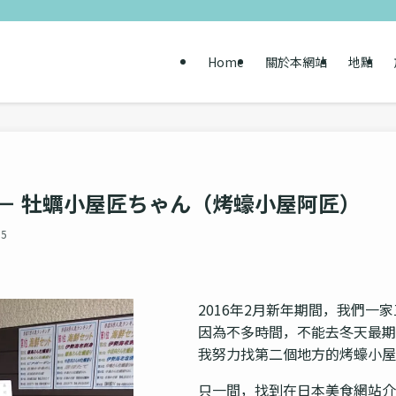
Home
關於本網站
地點
 － 牡蠣小屋匠ちゃん（烤蠔小屋阿匠）
15
2016年2月新年期間，我們一
因為不多時間，不能去冬天最期
我努力找第二個地方的烤蠔小屋
只一間，找到在日本美食網站介