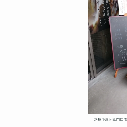
烤蠔小屋阿匠門口