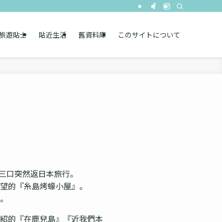
旅遊貼士
貼近生活
舊資料庫
このサイトについて
家三口突然返日本旅行。
望的『糸島烤蠔小屋』。
。
紹的『在鹿兒島』『近我們本