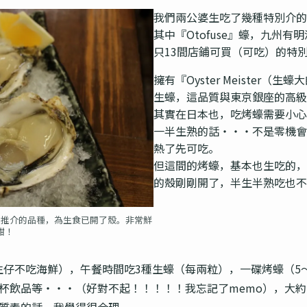
我們兩公婆生吃了幾種特別介的
其中『Otofuse』蠔，九州
只13間店鋪可買（可吃）的特
擁有『Oyster Meister
生蠔，這品質與東京銀座的高級
其實在日本也，吃烤蠔需要小心
一半生熟的話・・・不是零機會
熱了先可吃。
但這間的烤蠔，基本也生吃的，
的殼剛剛開了，半生半熟吃也不
別推介的品種，為生食已開了殼。非常鮮
甜！
生仔不吃海鮮），午餐時間吃3種生蠔（每兩粒），一碟烤蠔（5
杯飲品等・・・（好對不起！！！！！我忘記了memo），大約
質素的話，我覺得很合理。