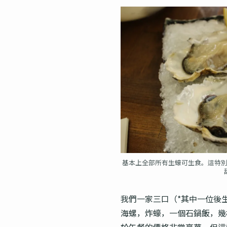
基本上全部所有生蠔可生食。這特
我們一家三口（*其中一位後
海螺，炸蠔，一個石鍋飯，幾
於午餐的價格非常豪華。但這