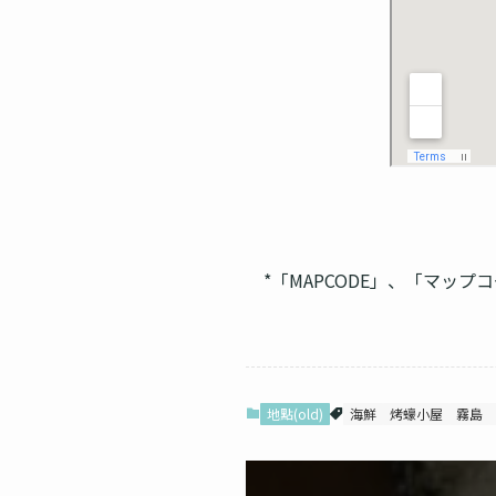
*「MAPCODE」、「マップ
地點(old)
海鮮
烤蠔小屋
霧島