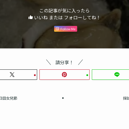
この記事が気に入ったら
いいね または フォローしてね！
Follow Me
請分享！
領日田女兒節
探訪