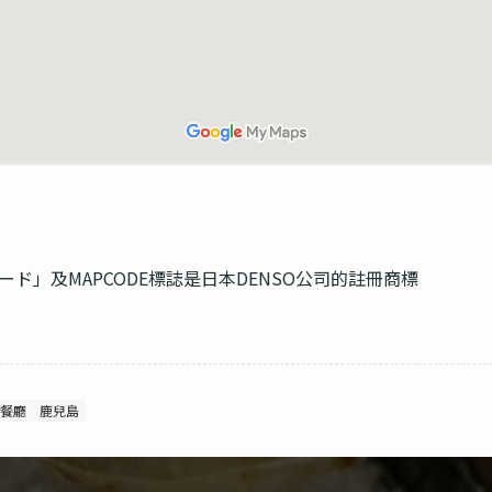
コード」及MAPCODE標誌是日本DENSO公司的註冊商標
餐廳
鹿兒島