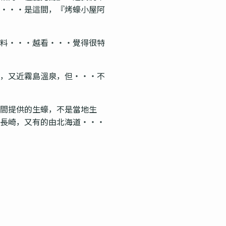
・・・是這間，『烤蠔小屋阿
料・・・越看・・・覺得很特
，又近霧島溫泉，但・・・不
間提供的生蠔，不是當地生
長崎，又有的由北海道・・・