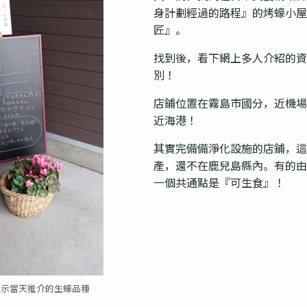
身計劃經過的路程』的烤蠔小屋
匠』。
找到後，看下網上多人介紹的資
別！
店鋪位置在霧島市國分，近機場
近海港！
其實完備備淨化設施的店鋪，這
產，還不在鹿兒島縣內。有的由
一個共通點是『可生食』！
表示當天推介的生蠔品種